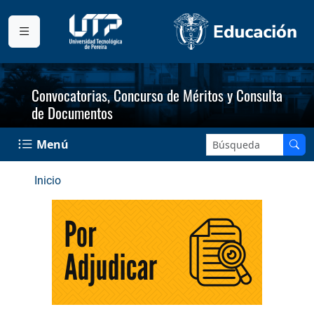
Convocatorias, Concurso de Méritos y Consulta
de Documentos
Buscar en el sitio:
Menú
Menú de navegación institucional
Inicio
Convocatorias