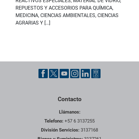
REACTIVOS ESPECIALES, MATERIAL DE VIDRIO,
REPUESTOS Y ACCESORIOS PARA QUÍMICA,
MEDICINA, CIENCIAS AMBIENTALES, CIENCIAS
AGRARIAS Y […]
Pie de página con información de contacto, redes sociales y dat
Contacto
Llámanos:
Telefono:
+57 6 3137255
División Servicios:
3137168
Bienes y Suministros:
3137261