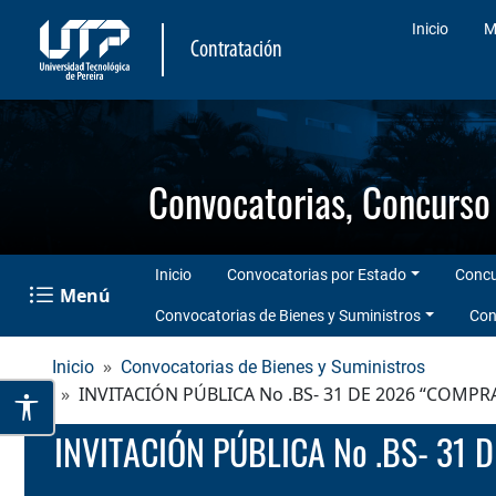
Inicio
M
Contratación
Convocatorias, Concurso
Inicio
Convocatorias por Estado
Concu
Menú
Menú de navegación institucional
Convocatorias de Bienes y Suministros
Con
Inicio
Convocatorias de Bienes y Suministros
INVITACIÓN PÚBLICA No .BS- 31 DE 2026 “COMP
INVITACIÓN PÚBLICA No .BS- 31 DE 2026 “COMPRA DE MATERIALES ELECTRÓNICOS Y DE FERRETERÍA PARA