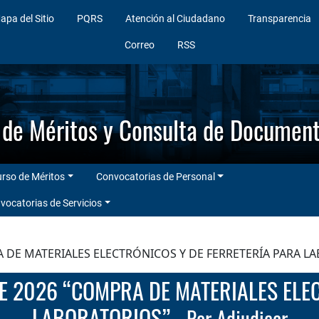
apa del Sitio
PQRS
Atención al Ciudadano
Transparencia
Correo
RSS
 de Méritos y Consulta de Documen
rso de Méritos
Convocatorias de Personal
vocatorias de Servicios
RA DE MATERIALES ELECTRÓNICOS Y DE FERRETERÍA PARA L
LABORATORIOS”
- Por Adjudicar