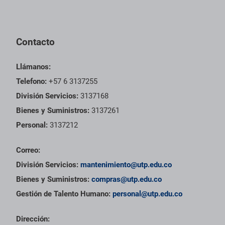
Pie de página con información de contacto, redes sociales y dat
Contacto
Llámanos:
Telefono:
+57 6 3137255
División Servicios:
3137168
Bienes y Suministros:
3137261
Personal:
3137212
Correo:
División Servicios:
mantenimiento@utp.edu.co
Bienes y Suministros:
compras@utp.edu.co
Gestión de Talento Humano:
personal@utp.edu.co
Dirección: